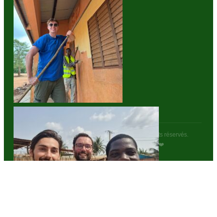
Appui aux femmes
Accès à l'eau
Soutien aux orphelins
Stage
Humanitaire
Gouvernance et Rapports
© 2026
La Rescousse
— ONG-695306. Tous droits réservés.
Mentions légales
|
Site réalisé par
BIGMA
❤️