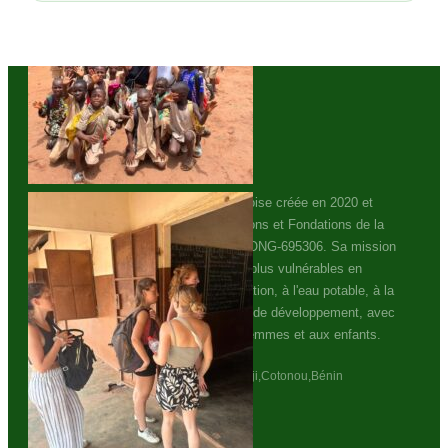
La Rescousse
ONG-695306
LA RESCOUSSE est une ONG béninoise créée en 2020 et
enregistrée au Registre des Associations et Fondations de la
République du Bénin sous le numéro ONG-695306. Sa mission
est de soutenir les communautés les plus vulnérables en
favorisant l'accès à la santé, à l'éducation, à l'eau potable, à la
protection sociale et aux opportunités de développement, avec
une attention particulière portée aux femmes et aux enfants.
C768+739, Unnamed Road, Cococodji,Cotonou,Bénin
+229 01 95 26 20 34 / 01 96 69 03 51
onglarescousse@gmail.com