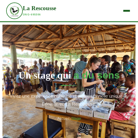
La Rescousse
ONG-695306
STAGE
Un stage qui
a du sens
Vivez une expérience humaine et professionnelle unique au
Bénin avec La Rescousse.
Accueil
Stage