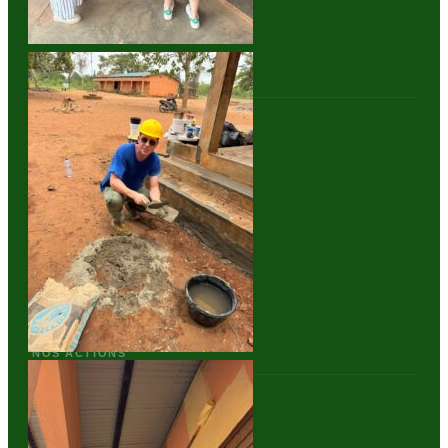
NAVIGATION
Accueil
Nos Actions
Projets
Bénévolat
Actualités
Contact
NOS ACTIONS
Santé communautaire
Éducation