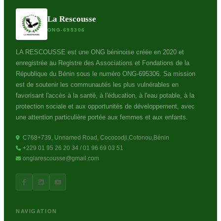
La Rescousse
ONG-695306
LA RESCOUSSE est une ONG béninoise créée en 2020 et
enregistrée au Registre des Associations et Fondations de la
République du Bénin sous le numéro ONG-695306. Sa mission
est de soutenir les communautés les plus vulnérables en
favorisant l'accès à la santé, à l'éducation, à l'eau potable, à la
protection sociale et aux opportunités de développement, avec
une attention particulière portée aux femmes et aux enfants.
C768+739, Unnamed Road, Cococodji,Cotonou,Bénin
+229 01 95 26 20 34 / 01 96 69 03 51
onglarescousse@gmail.com
NAVIGATION