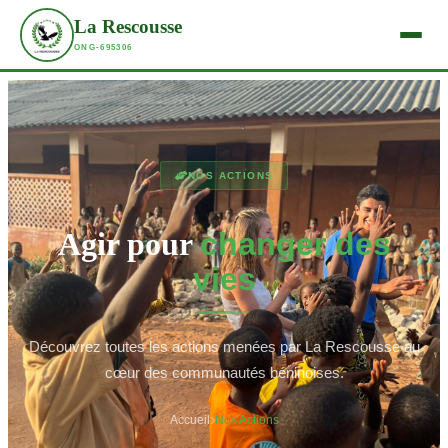
La Rescousse
ONG-695306
NOS ACTIONS
Agir pour
changer des
vies
Découvrez toutes les actions menées par La Rescousse au
cœur des communautés béninoises.
Accueil
Nos Actions