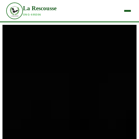
La Rescousse
ONG-695306