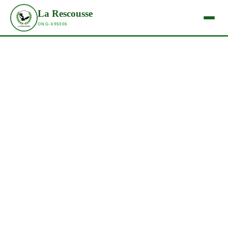
La Rescousse
ONG-695306