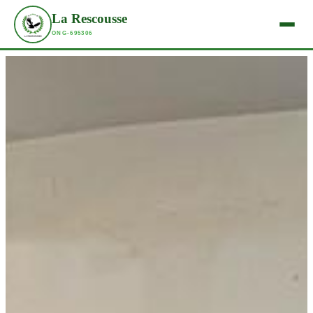
La Rescousse
ONG-695306