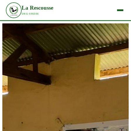
La Rescousse
ONG-695306