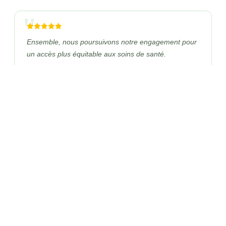
"
Ensemble, nous poursuivons notre engagement pour
un accès plus équitable aux soins de santé.
La Rescousse
ONG-695306
LA RESCOUSSE est une ONG béninoise créée en 2020 et
enregistrée au Registre des Associations et Fondations de la
République du Bénin sous le numéro ONG-695306. Sa mission
est de soutenir les communautés les plus vulnérables en